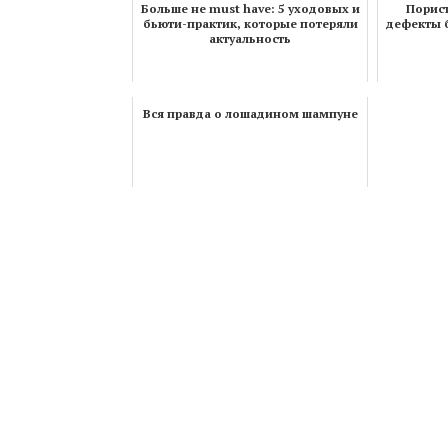
Больше не must have: 5 уходовых и
Порист
бьюти-практик, которые потеряли
дефекты б
актуальность
Вся правда о лошадином шампуне