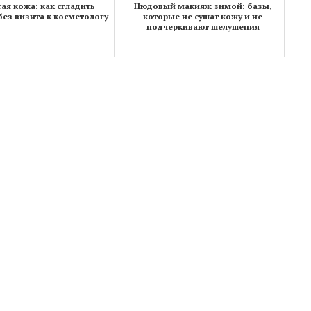
ая кожа: как сгладить
Нюдовый макияж зимой: базы,
ез визита к косметологу
которые не сушат кожу и не
подчеркивают шелушения