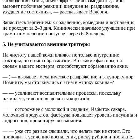
соблюдения схемы, иначе эффект либо замедлится, либо
вызовет побочные реакции: шелушение, раздражение,
ухудшение состояния», — рассказывает Валерия.
Запаситесь терпением: к сожалению, комедоны и воспаления
не проходят за 2–3 дня. Клинически значимое улучшение при
грамотном лечении наступает через 6–8 недель.
5. Не учитываются внешние триггеры
На чистоту нашей кожи влияют не только внутренние
факторы, но и наш образ жизни. Вот какие факторы, по
словам нашего эксперта, способствуют образованию акне.
— ) — вызывает механическое раздражение и закупорку пор.
Помните, мы столкнулись с этим в «эпоху ковида»?
— — усиливают воспалительные процессы, поскольку
начинает усиленно выделяться кортизол.
— — осторожнее с молочкой и сладким. Избыток сахара,
молочных продуктов, фастфуда повышает уровень инсулина и
андрогенов, провоцируя высыпания.
— — уже сто раз все слышали, что делать так не стоит. Это
приводит к усилению воспаления, риску рубцов и постакне.