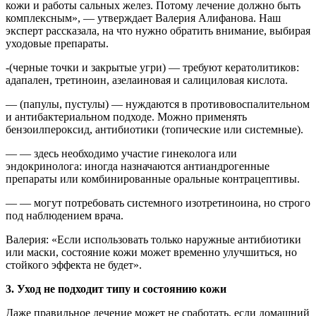
кожи и работы сальных желез. Потому лечение должно быть
комплексным», — утверждает Валерия Алифанова. Наш
эксперт рассказала, на что нужно обратить внимание, выбирая
уходовые препараты.
-(черные точки и закрытые угри) — требуют кератолитиков:
адапален, третиноин, азелаиновая и салициловая кислота.
— (папулы, пустулы) — нуждаются в противовоспалительном
и антибактериальном подходе. Можно применять
бензоилпероксид, антибиотики (топические или системные).
— — здесь необходимо участие гинеколога или
эндокринолога: иногда назначаются антиандрогенные
препараты или комбинированные оральные контрацептивы.
— — могут потребовать системного изотретиноина, но строго
под наблюдением врача.
Валерия: «Если использовать только наружные антибиотики
или маски, состояние кожи может временно улучшиться, но
стойкого эффекта не будет».
3. Уход не подходит типу и состоянию кожи
Даже правильное лечение может не сработать, если домашний