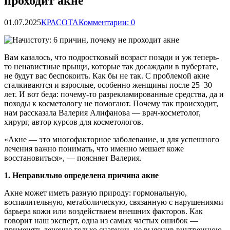
проходит акне
01.07.2025
КРАСОТА
Комментарии: 0
Вам казалось, что подростковый возраст позади и уж теперь-
то ненавистные прыщи, которые так досаждали в пубертате,
не будут вас беспокоить. Как бы не так. С проблемой акне
сталкиваются и взрослые, особенно женщины после 25–30
лет. И вот беда: почему-то разрекламированные
средства, да и
походы к косметологу не помогают. Почему так происходит,
нам рассказала Валерия Алифанова — врач-косметолог,
хирург, автор курсов для косметологов.
«Акне — это многофакторное заболевание, и для успешного
лечения важно понимать, что именно мешает коже
восстановиться», — поясняет Валерия.
1. Неправильно определена причина акне
Акне может иметь разную природу: гормональную,
воспалительную, метаболическую, связанную с нарушениями
барьера кожи или воздействием внешних факторов. Как
говорит наш эксперт, одна из самых частых ошибок —
применять лечение только снаружи, не выяснив внутреннюю