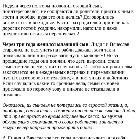
Недели через полторы позвонил старший сын,
поинтересовался, не собираются ли родители придти к ним в
гости и вообще, куда это они делись? Договорились
встретиться в выходные. В этот раз родителей приняли как
дорогих гостей: усадили, накормили, напоили и даже
предложили остаться переночевать!..
Через три года женился младший сын
. Лидия и Вячеслав
старались не наступать на грабли дважды, хотя так и
подмывало лишний разок заглянуть к молодым! Но за
прошедшие годы они поняли, что дети выросли, стали
самостоятельными, у них своя жизнь. И любовь к родителям
заключается не в ежедневных встречах и перемалывании
пустых разговоров по телефону, а в поступках и действиях.
Если случались какие-то срочные дела, семьи сыновей
приезжали по первому зову и никогда не отказывали в
помощи.
Оказалось, их сыновья не потерялись во взрослой жизни, а,
наоборот, сдружились. Их жены часто рассказывают Лидии,
что при встречах во время задушевных бесед, их мужья
обязательно вспоминают о своих родителях и зачастую
могут вечер напролет проговорить о них!
А Лидия и Вячеслав за эти годы научились жить для себя.