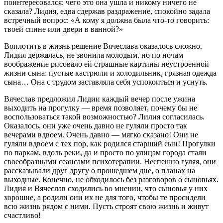
поинтересовался: чего это она ушла и никому ничего не
сказала? Лидия, едва сдержав раздражение, спокойно задала
встречный вопрос: «А кому я должна была что-то говорить:
твоей спине или двери в ванной?»
Воплотить в жизнь решение Вячеслава оказалось сложно.
Лидия держалась, не звонила молодым, но по ночам
воображение рисовало ей страшные картины неустроенной
жизни сына: пустые кастрюли и холодильник, грязная одежда
сына… Она с трудом заставляла себя успокоиться и уснуть.
Вячеслав предложил Лидии каждый вечер после ужина
выходить на прогулку — время позволяет, почему бы не
воспользоваться такой возможностью? Лилия согласилась.
Оказалось, они уже очень давно не гуляли просто так
вечерами вдвоем. Очень давно — мягко сказано! Они не
гуляли вдвоем с тех пор, как родился старший сын! Прогулки
по паркам, вдоль реки, да и просто по улицам города стали
своеобразными сеансами психотерапии. Неспешно гуляя, они
рассказывали друг другу о прошедшем дне, о планах на
выходные. Конечно, не обходилось без разговоров о сыновьях.
Лидия и Вячеслав сходились во мнении, что сыновья у них
хорошие, а родили они их не для того, чтобы те просидели
всю жизнь рядом с ними. Пусть строят свою жизнь и живут
счастливо!