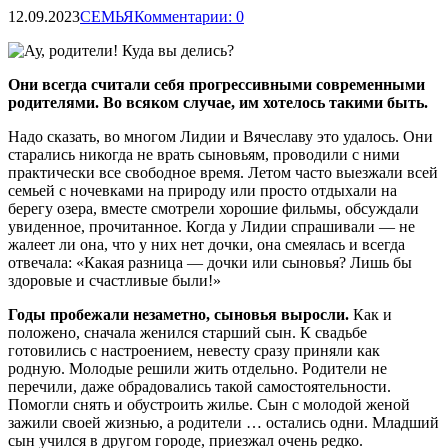
12.09.2023
СЕМЬЯ
Комментарии: 0
Они всегда считали себя прогрессивными современными
родителями. Во всяком случае, им хотелось такими быть.
Надо сказать, во многом Лидии и Вячеславу это удалось. Они
старались никогда не врать сыновьям, проводили с ними
практически все
свободное время. Летом часто выезжали всей
семьей с ночевками на природу или просто отдыхали на
берегу озера, вместе смотрели хорошие фильмы, обсуждали
увиденное, прочитанное. Когда у Лидии спрашивали — не
жалеет ли она, что у них нет дочки, она смеялась и всегда
отвечала: «Какая разница — дочки или сыновья? Лишь бы
здоровые и счастливые были!»
Годы пробежали незаметно, сыновья выросли.
Как и
положено, сначала женился старший сын. К свадьбе
готовились с настроением, невесту сразу приняли как
родную. Молодые решили жить отдельно. Родители не
перечили, даже обрадовались такой самостоятельности.
Помогли снять и обустроить жилье. Сын с молодой женой
зажили своей жизнью, а родители … остались одни. Младший
сын учился в другом городе, приезжал очень редко.