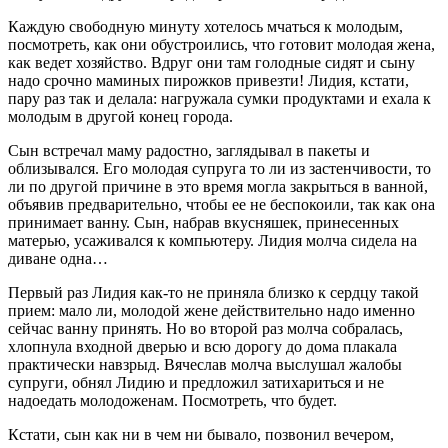
Каждую свободную минуту хотелось мчаться к молодым,
посмотреть, как они обустроились, что готовит молодая жена,
как ведет хозяйство. Вдруг они там голодные сидят и сыну
надо срочно маминых пирожков привезти! Лидия, кстати,
пару раз так и делала: нагружала сумки продуктами и ехала к
молодым в другой конец города.
Сын встречал маму радостно, заглядывал в пакеты и
облизывался. Его молодая супруга то ли из застенчивости, то
ли по другой причине в это время могла закрыться в ванной,
объявив предварительно, чтобы ее не беспокоили, так как она
принимает ванну. Сын, набрав вкусняшек, принесенных
матерью, усаживался к компьютеру. Лидия молча сидела на
диване одна…
Первый раз Лидия как-то не приняла близко к сердцу такой
прием: мало ли, молодой жене действительно надо именно
сейчас ванну принять. Но во второй раз молча собралась,
хлопнула входной дверью и всю дорогу до дома плакала
практически навзрыд. Вячеслав молча выслушал жалобы
супруги, обнял Лидию и предложил затихариться и не
надоедать молодоженам. Посмотреть, что будет.
Кстати, сын как ни в чем ни бывало, позвонил вечером,