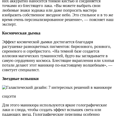
них аккуратно наносится тонкой кистью и соединяется
точками из блестящего лака. «Вы можете выбрать свои
любимые знаки зодиака или даже попросить мастера
изобразить собственное звездное небо. Это стильное и в то же
время очень персонализированное решение», — поясняет наш
эксперт.
Космическая дымка
Эффект космической дымки достигается благодаря
растушевке разноцветных пигментов: бирюзового, розового,
сиреневого и серебристого. «На темной базе создается
иллюзия магических туманностей, будто вы заглядываете в
самую сердцевину космоса. Блестящие вкрапления или хлопья
потали делают этот маникюр по-настоящему волшебным», —
советует специалист.
Звездные вспышки
соцсети
Для этого маникюра используются яркие голографические
лаки и слюда, чтобы создать эффект вспышек света или
падающих звезд. Голографические переливы особенно