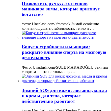
Позолотить ручку: 5 оттенков
маникюра зимы, которые притянут
богатство
фото: Unsplash.com/ freestock Зимой особенно
хочется ощущать стабильность, тепло и …
Бонус к стройности и мышцам:
раскрыто влияние спорта на мозговую
деятельность
Фото: Unsplash.com/ŞULE MAKAROĞLU Занятия
спортом — это не только про …
Зимний SOS для кожи: лосьоны, масла
и кремы для тела, которые
действительно работают
фото: Unsplash.com/ Get Glowing Сухость кожи